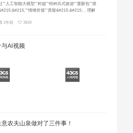
赴”“人工智能大模型”“村超”“特种兵式旅游”“显眼包”“搭
#215;&#215;”“情绪价值”“质疑&#215;&#215;，理解
#215;，成为&#215;&#215;”等词汇与句式榜上有名。
2年前
3929
计与AI视频
生意农夫山泉做对了三件事！