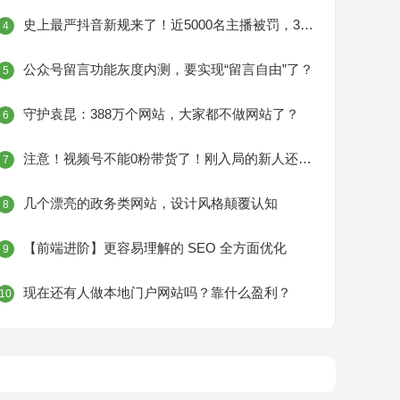
史上最严抖音新规来了！近5000名主播被罚，300余名主播关闭收礼权限！
4
公众号留言功能灰度内测，要实现“留言自由”了？
5
守护袁昆：388万个网站，大家都不做网站了？
6
注意！视频号不能0粉带货了！刚入局的新人还能有机会吗？
7
几个漂亮的政务类网站，设计风格颠覆认知
8
【前端进阶】更容易理解的 SEO 全方面优化
9
现在还有人做本地门户网站吗？靠什么盈利？
10