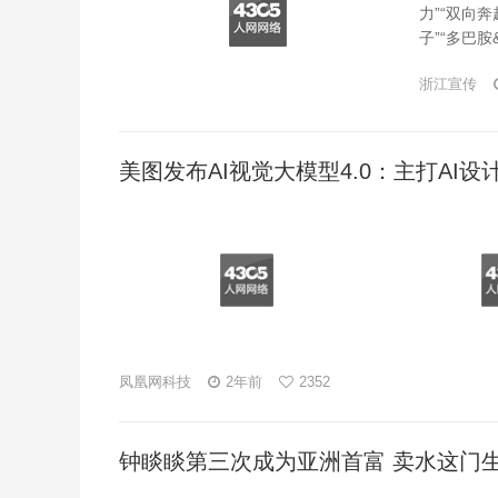
力”“双向奔
子”“多巴胺&
&#215;&
浙江宣传
美图发布AI视觉大模型4.0：主打AI设
凤凰网科技
2年前
2352
钟睒睒第三次成为亚洲首富 卖水这门