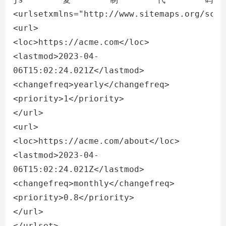
<urlsetxmlns="http://www.sitemaps.org/sche
<url>

<loc>https://acme.com</loc>
<lastmod>2023-04-
06T15:02:24.021Z</lastmod>

<changefreq>yearly</changefreq>

<priority>1</priority>

</url>

<url>

<loc>https://acme.com/about</loc>
<lastmod>2023-04-
06T15:02:24.021Z</lastmod>

<changefreq>monthly</changefreq>

<priority>0.8</priority>

</url>

</urlset>