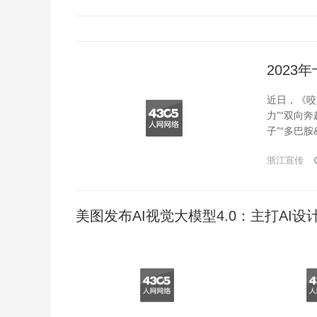
2023
近日，《咬
力”“双向奔
子”“多巴胺&
&#215;&
浙江宣传
美图发布AI视觉大模型4.0：主打AI设