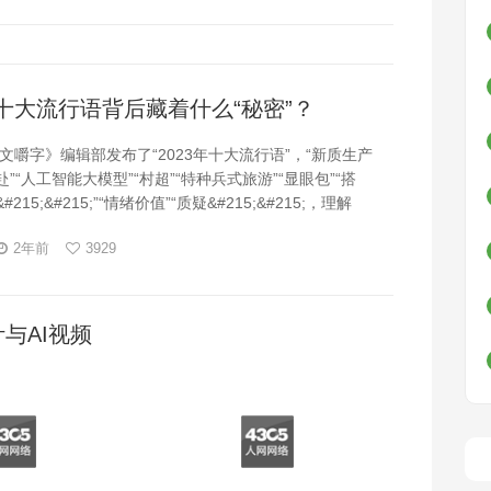
年十大流行语背后藏着什么“秘密”？
文嚼字》编辑部发布了“2023年十大流行语”，“新质生产
赴”“人工智能大模型”“村超”“特种兵式旅游”“显眼包”“搭
#215;&#215;”“情绪价值”“质疑&#215;&#215;，理解
#215;，成为&#215;&#215;”等词汇与句式榜上有名。
2年前
3929
计与AI视频