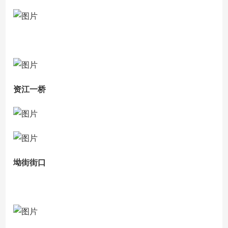
资江一桥
坳街街口