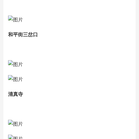
和平街三岔口
清真寺