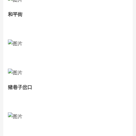
和平街
猪巷子岔口