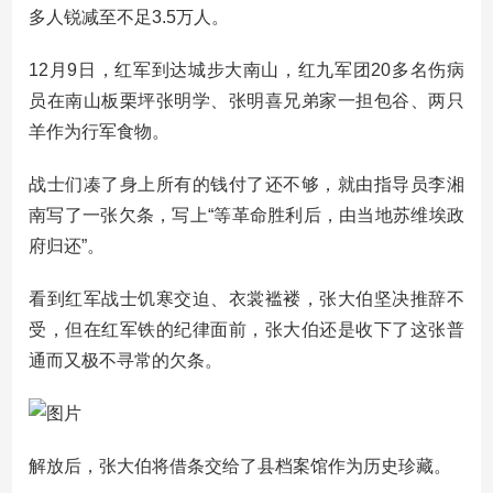
多人锐减至不足3.5万人。
12月9日，红军到达城步大南山，红九军团20多名伤病
员在南山板栗坪张明学、张明喜兄弟家一担包谷、两只
羊作为行军食物。
战士们凑了身上所有的钱付了还不够，就由指导员李湘
南写了一张欠条，写上“等革命胜利后，由当地苏维埃政
府归还”。
看到红军战士饥寒交迫、衣裳褴褛，张大伯坚决推辞不
受，但在红军铁的纪律面前，张大伯还是收下了这张普
通而又极不寻常的欠条。
解放后，张大伯将借条交给了县档案馆作为历史珍藏。