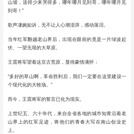
山坡，送得少来哭得多，哪年哪月见到哥，哪年哪月见
到哥！”
歌声凄婉如诉，无不让人心潮澎湃，感动落泪。
当年红军翻越老山界后，出现在眼前的竟是一片绿波起
伏、一望无垠的大草原。
王震将军望着这亘古荒原，显得豪情满怀：
“多好的草山啊，革命胜利后，我们一定要在这里建设一
个现代化的大牧场。”
而今，王震将军的誓言已化为现实。
上世纪五、六十年代，来自全省各地的城巿知青沿着老
山界上的红军足迹，将他们的青春大写在南山创业史
上。