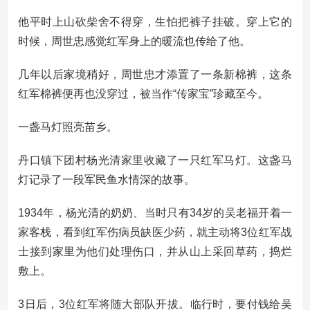
他平时上山砍柴舍不得穿，生怕把裤子挂破。穿上它的
时候，周世忠感觉红军身上的暖流也传给了他。
几年以后家境稍好，周世忠才添置了一条新棉裤，这条
红军棉裤便再也没穿过，被当作“传家宝”珍藏至今。
一盏马灯照亮苗乡。
丹口镇下团村杨光清家里收藏了一只红军马灯。这盏马
灯记录了一段军民鱼水情深的故事。
1934年，杨光清的奶奶、当时只有34岁的吴老福开着一
家客栈，看到红军伤病员缺医少药，就主动将3位红军战
士接到家里为他们处理伤口，并从山上采回草药，捣烂
敷上。
3日后，3位红军将随大部队开拔。临行时，要付钱给吴