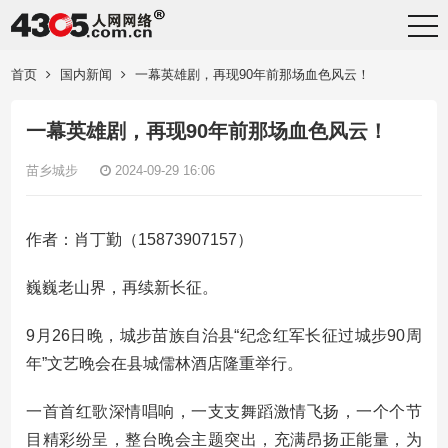
首页
国内新闻
一幕英雄剧，再现90年前那场血色风云！
一幕英雄剧，再现90年前那场血色风云！
苗乡城步
2024-09-29 16:06
作者：肖丁勤（15873907157）
巍巍老山界，再续新长征。
9月26日晚，城步苗族自治县“纪念红军长征过城步90周
年”文艺晚会在县城儒林酒店隆重举行。
一首首红歌深情唱响，一支支舞蹈激情飞扬，一个个节
目精彩纷呈，整台晚会主题突出，充满昂扬正能量，为