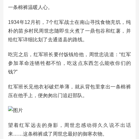
一条棉裤温暖人心。
1934年12月初，7个红军战士在南山寻找食物充饥，纯
朴的苗乡村民周世忠随即生火煮了一鼎包谷和红薯，并
给红军详细比划了去通道县的路线。
吃完之后，红军班长要付饭钱给他，周世忠说道：“红军
参加革命连牺牲都不怕，吃这点东西怎么能收你们的
钱?”
红军班长见他衣衫破烂单薄，就从背包里拿出一条棉裤
压在他手上，便匆匆出门追赶部队。
望着红军远去的身影，周世忠感动得久久说不出话
来……这条棉裤成了周世忠最好的御寒衣物。