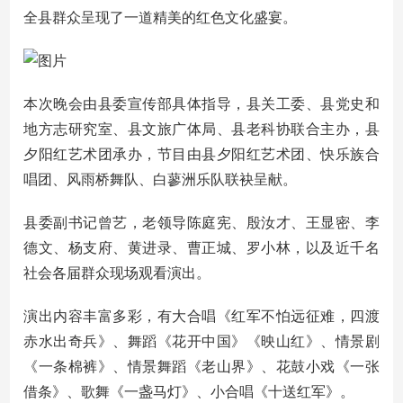
全县群众呈现了一道精美的红色文化盛宴。
本次晚会由县委宣传部具体指导，县关工委、县党史和
地方志研究室、县文旅广体局、县老科协联合主办，县
夕阳红艺术团承办，节目由县夕阳红艺术团、快乐族合
唱团、风雨桥舞队、白蓼洲乐队联袂呈献。
县委副书记曾艺，老领导陈庭宪、殷汝才、王显密、李
德文、杨支府、黄进录、曹正城、罗小林，以及近千名
社会各届群众现场观看演出。
演出内容丰富多彩，有大合唱《红军不怕远征难，四渡
赤水出奇兵》、舞蹈《花开中国》《映山红》、情景剧
《一条棉裤》、情景舞蹈《老山界》、花鼓小戏《一张
借条》、歌舞《一盏马灯》、小合唱《十送红军》。