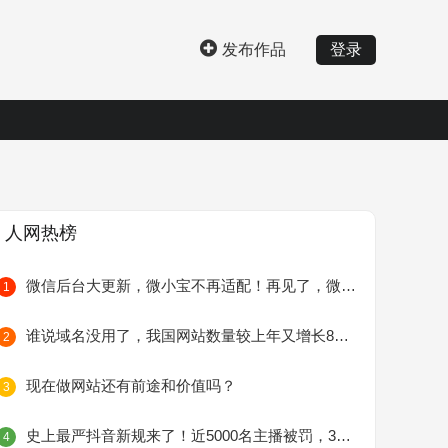
发布作品
登录
人网热榜
微信后台大更新，微小宝不再适配！再见了，微小宝
1
谁说域名没用了，我国网站数量较上年又增长8万个
2
现在做网站还有前途和价值吗？
3
史上最严抖音新规来了！近5000名主播被罚，300余名主播关闭收礼权限！
4