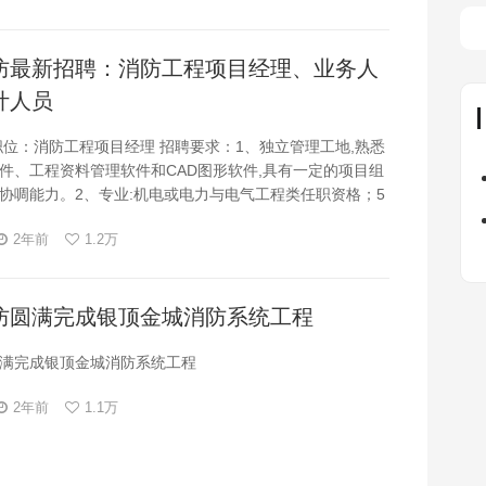
防最新招聘：消防工程项目经理、业务人
计人员
职位：消防工程项目经理 招聘要求：1、独立管理工地,熟悉
件、工程资料管理软件和CAD图形软件,具有一定的项目组
协啁能力。2、专业:机电或电力与电气工程类任职资格；5
经验；大专以上学历；具备消防自动报警系统、消火栓系
2年前
1.2万
洒系统、防排烟系统专业技术知识。3
防圆满完成银顶金城消防系统工程
满完成银顶金城消防系统工程
2年前
1.1万