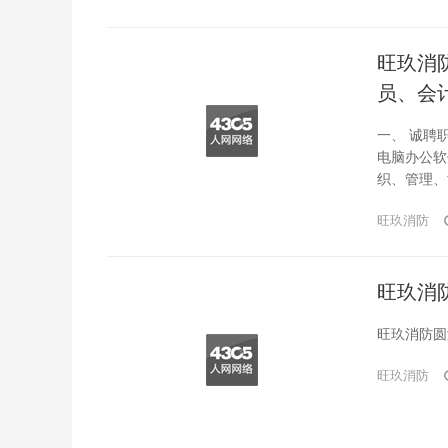
旺玖消
员、会
一、 诚聘
电脑办公软
织、管理、
年以上从业
旺玖消防
统、自动喷
旺玖消
旺玖消防圆
旺玖消防